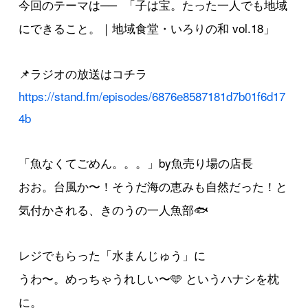
今回のテーマは── 「子は宝。たった一人でも地域
にできること。｜地域食堂・いろりの和 vol.18」
📌ラジオの放送はコチラ
https://stand.fm/episodes/6876e8587181d7b01f6d17
4b
「魚なくてごめん。。。」by魚売り場の店長
おお。台風か〜！そうだ海の恵みも自然だった！と
気付かされる、きのうの一人魚部🐟
レジでもらった「水まんじゅう」に
うわ〜。めっちゃうれしい〜🩵 というハナシを枕
に。