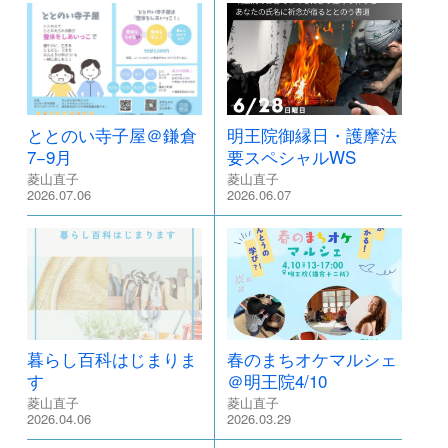
ととのい寺子屋＠鎌倉
明王院御縁日・護摩法
7−9月
要スペシャルWS
菱山直子
菱山直子
2026.07.06
2026.06.07
暮らし百科はじまりま
春のまちオケマルシェ
す
＠明王院4/10
菱山直子
菱山直子
2026.04.06
2026.03.29