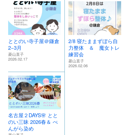
ととのい寺子屋＠鎌倉
2/8 寝たままずぼら自
2−3月
力整体 ＆ 魔女トレ
練習会
菱山直子
2026.02.17
菱山直子
2026.02.06
名古屋２DAYS🌸 とと
のい三昧 2026春＆ べ
んがら染め
菱山直子