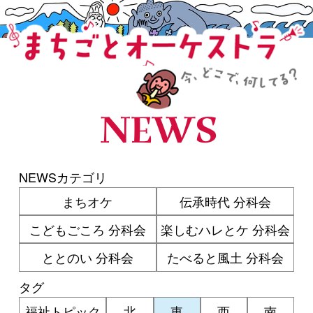
まちごとオーケストラ
NEWS
NEWSカテゴリ
まちオケ
伝承時代 分科会
こどもごころ 分科会
楽しむハレとケ 分科会
ととのい 分科会
たべると風土 分科会
タグ
福祉トピック
北
東
西
南