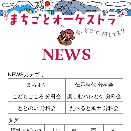
まちごとオーケストラ
NEWS
NEWSカテゴリ
まちオケ
伝承時代 分科会
こどもごころ 分科会
楽しむハレとケ 分科会
ととのい 分科会
たべると風土 分科会
タグ
福祉トピック
北
東
西
南