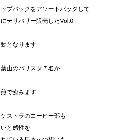
リップバックをアソートパックして
にデリバリー販売したVol.0
始動となります
、葉山のバリスタ７名が
焙煎で臨みます
ーケストラのコーヒー部も
想いと感性を
現れている日本への想いも