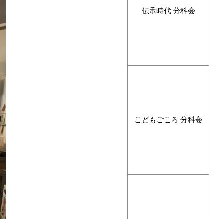
伝承時代 分科会
こどもごころ 分科会