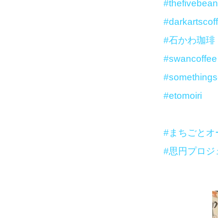
#thefivebea
#darkartscof
#石かわ珈琲
#swancoffee
#somethings
#etomoiri
#まちごとオ
#思円プロジ