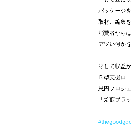
パッケージ
取材、編集
消費者から
アツい何か
そして収益
Ｂ型支援ロ
思円プロジ
「焙煎ブラッ
#thegoodgoo