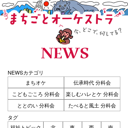
まちごとオーケストラ
NEWS
NEWSカテゴリ
まちオケ
伝承時代 分科会
こどもごころ 分科会
楽しむハレとケ 分科会
ととのい 分科会
たべると風土 分科会
タグ
福祉トピック
北
東
西
南