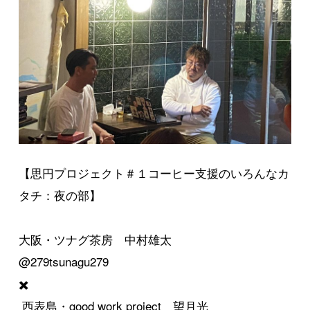
【思円プロジェクト＃１コーヒー支援のいろんなカ
タチ：夜の部】
大阪・ツナグ茶房 中村雄太
@279tsunagu279
✖️
西表島・good work project 望月光