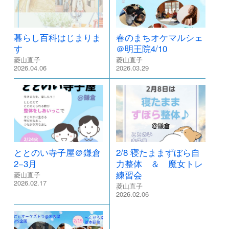
暮らし百科はじまりま
春のまちオケマルシェ
す
＠明王院4/10
菱山直子
菱山直子
2026.04.06
2026.03.29
ととのい寺子屋＠鎌倉
2/8 寝たままずぼら自
2−3月
力整体 ＆ 魔女トレ
練習会
菱山直子
2026.02.17
菱山直子
2026.02.06