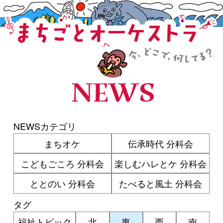
まちごとオーケストラ
NEWS
NEWSカテゴリ
まちオケ
伝承時代 分科会
こどもごころ 分科会
楽しむハレとケ 分科会
ととのい 分科会
たべると風土 分科会
タグ
福祉トピック
北
東
西
南