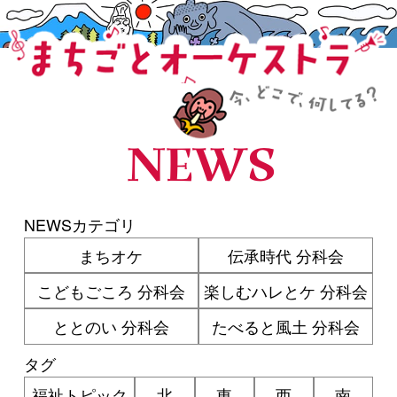
まちごとオーケストラ
NEWS
NEWSカテゴリ
まちオケ
伝承時代 分科会
こどもごころ 分科会
楽しむハレとケ 分科会
ととのい 分科会
たべると風土 分科会
タグ
福祉トピック
北
東
西
南