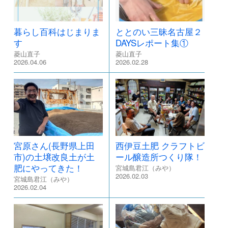
暮らし百科はじまりま
ととのい三昧名古屋２
す
DAYSレポート集①
菱山直子
菱山直子
2026.04.06
2026.02.28
宮原さん(長野県上田
西伊豆土肥 クラフトビ
市)の土壌改良土が土
ール醸造所つくり隊！
肥にやってきた！
宮城島君江（みや）
2026.02.03
宮城島君江（みや）
2026.02.04