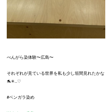
べんがら染体験〜広島〜
それぞれが見ている世界を私も少し垣間見れたかな
🐬✳︎‥♡
#ベンガラ染め