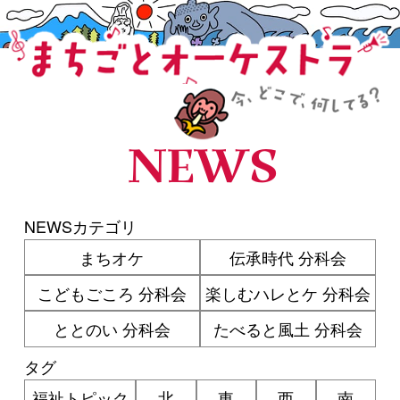
まちごとオーケストラ
NEWS
NEWSカテゴリ
まちオケ
伝承時代 分科会
こどもごころ 分科会
楽しむハレとケ 分科会
ととのい 分科会
たべると風土 分科会
タグ
福祉トピック
北
東
西
南