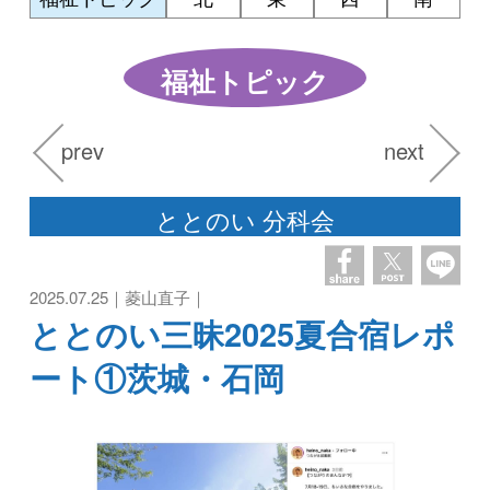
福祉トピック
prev
next
ととのい 分科会
2025.07.25｜菱山直子｜
ととのい三昧2025夏合宿レポ
ート①茨城・石岡