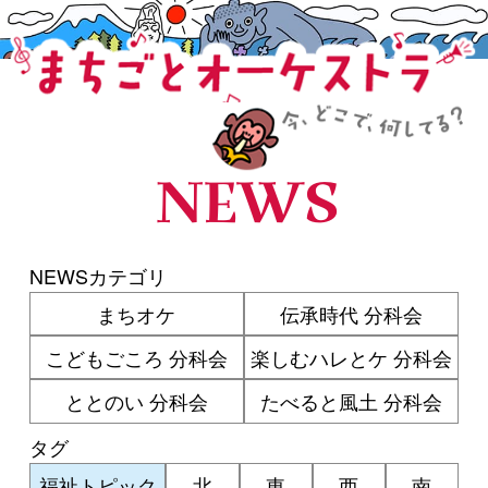
まちごとオーケストラ
NEWS
NEWSカテゴリ
まちオケ
伝承時代 分科会
こどもごころ 分科会
楽しむハレとケ 分科会
ととのい 分科会
たべると風土 分科会
タグ
福祉トピック
北
東
西
南