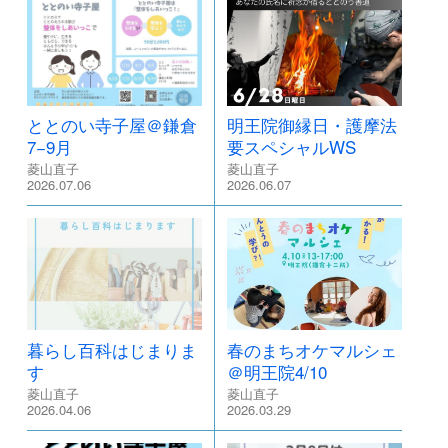
ととのい寺子屋＠鎌倉
明王院御縁日・護摩法
7−9月
要スペシャルWS
菱山直子
菱山直子
2026.07.06
2026.06.07
暮らし百科はじまりま
春のまちオケマルシェ
す
＠明王院4/10
菱山直子
菱山直子
2026.04.06
2026.03.29