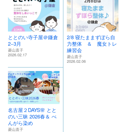
ととのい寺子屋＠鎌倉
2/8 寝たままずぼら自
2−3月
力整体 ＆ 魔女トレ
練習会
菱山直子
2026.02.17
菱山直子
2026.02.06
名古屋２DAYS🌸 とと
のい三昧 2026春＆ べ
んがら染め
菱山直子