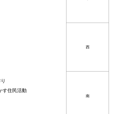
西
作り
かす住民活動
南