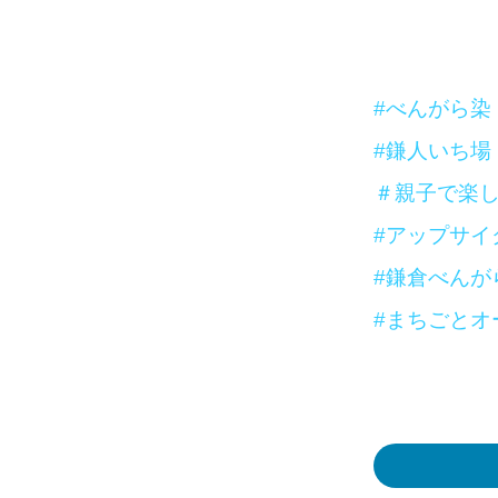
#べんがら染
#鎌人いち場
＃親子で楽
#アップサイ
#鎌倉べんが
#まちごとオ