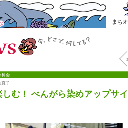
まちオ
WS
p
分科会
菱山直子｜
楽しむ！ べんがら染めアップサ