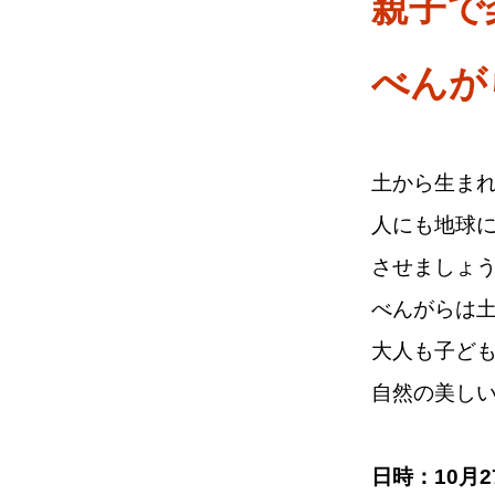
親子で
べんが
土から生ま
人にも地球
させましょ
べんがらは
大人も子ど
自然の美し
日時：10月2