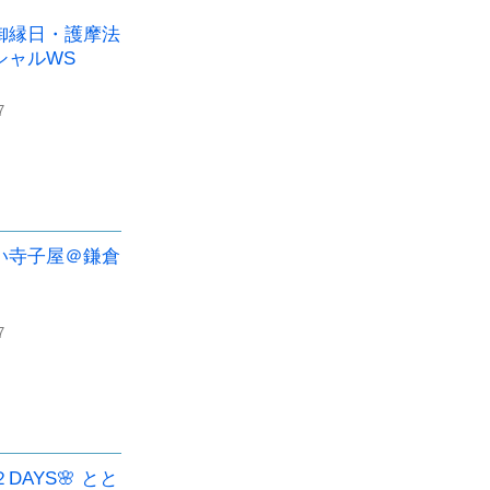
御縁日・護摩法
シャルWS
7
い寺子屋＠鎌倉
7
DAYS🌸 とと