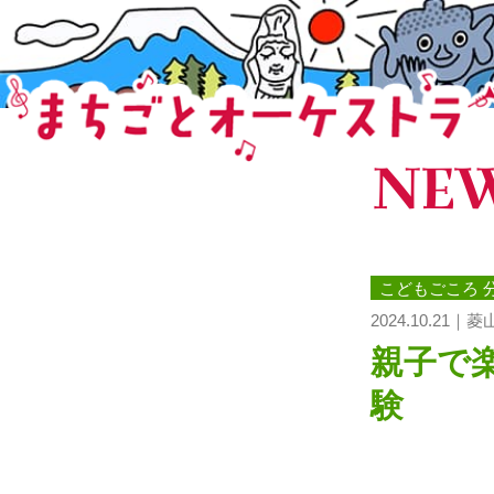
NE
まちごとオーケストラ
こどもごころ 
2024.10.21｜
親子で
験