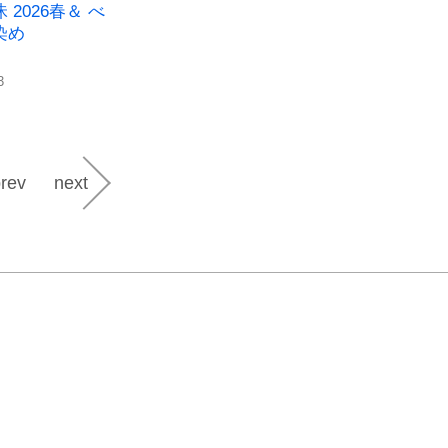
 2026春＆ べ
染め
3
rev
next