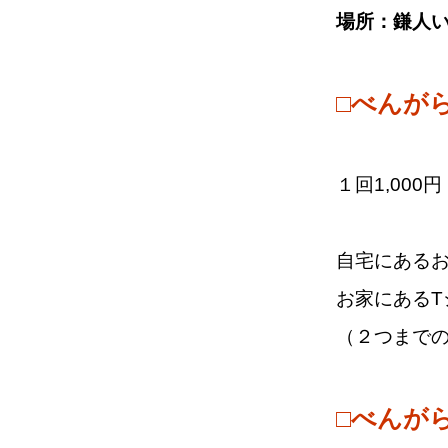
場所：鎌人
□べんが
１回1,000円
自宅にある
お家にある
（２つまでの
□べんが