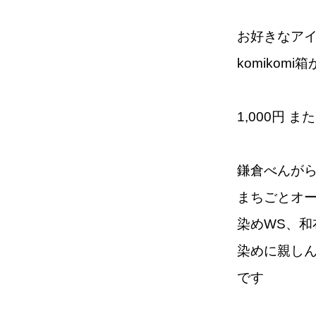
お好きなア
komiko
1,000円 また
鎌倉べんが
まちごとオ
染めWS、
染めに親し
です