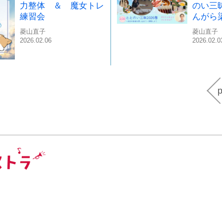
力整体 ＆ 魔女トレ
のい三昧
練習会
んがら
菱山直子
菱山直子
2026.02.06
2026.02.0
p