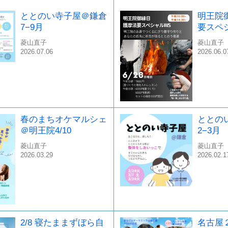
ととのい寺子屋＠鎌倉
明王院
7−9月
要スペ
菱山直子
菱山直子
2026.07.06
2026.06.0
春のまちオケマルシェ
ととの
＠明王院4/10
2−3月
菱山直子
菱山直子
2026.03.29
2026.02.1
2/8 寝たままずぼら自
名古屋２