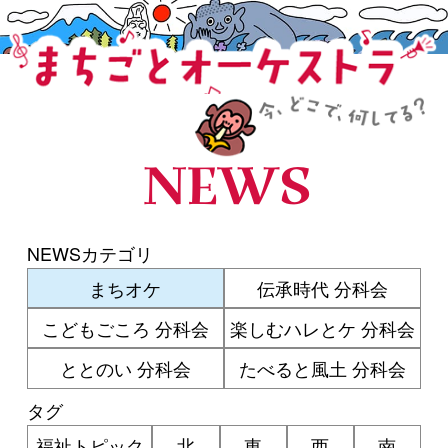
まちごとオーケストラ
NEWS
NEWSカテゴリ
まちオケ
伝承時代 分科会
こどもごころ 分科会
楽しむハレとケ 分科会
ととのい 分科会
たべると風土 分科会
タグ
福祉トピック
北
東
西
南