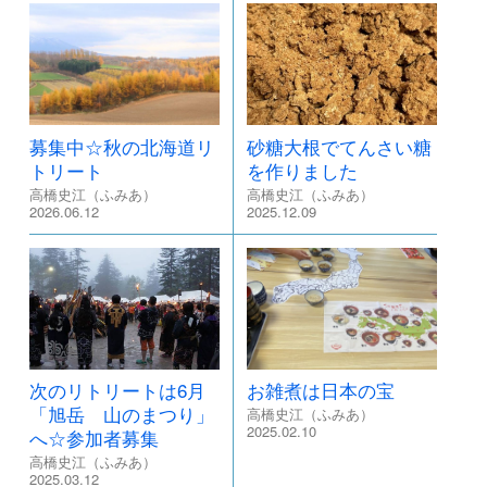
募集中☆秋の北海道リ
砂糖大根でてんさい糖
トリート
を作りました
高橋史江（ふみあ）
高橋史江（ふみあ）
2026.06.12
2025.12.09
次のリトリートは6月
お雑煮は日本の宝
「旭岳 山のまつり」
高橋史江（ふみあ）
2025.02.10
へ☆参加者募集
高橋史江（ふみあ）
2025.03.12