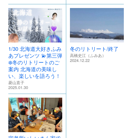
1/30 北海道大好きふみ
冬のリトリート/終了
あプレゼンツ 💫第三弾
高橋史江（ふみあ）
2024.12.22
❄️冬のリトリートのご
案内 北海道の美味し
い、楽しいを語ろう！
菱山直子
2025.01.30
宅老所いしいさん家で