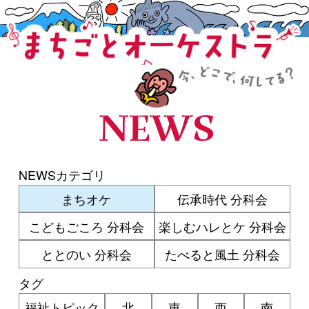
まちごとオーケストラ
NEWS
NEWSカテゴリ
まちオケ
伝承時代 分科会
こどもごころ 分科会
楽しむハレとケ 分科会
ととのい 分科会
たべると風土 分科会
タグ
福祉トピック
北
東
西
南