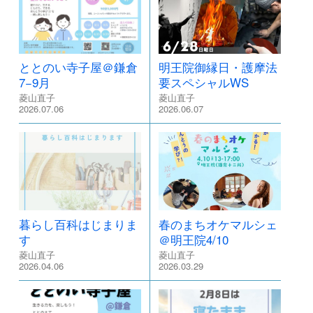
ととのい寺子屋＠鎌倉
明王院御縁日・護摩法
7−9月
要スペシャルWS
菱山直子
菱山直子
2026.07.06
2026.06.07
暮らし百科はじまりま
春のまちオケマルシェ
す
＠明王院4/10
菱山直子
菱山直子
2026.04.06
2026.03.29