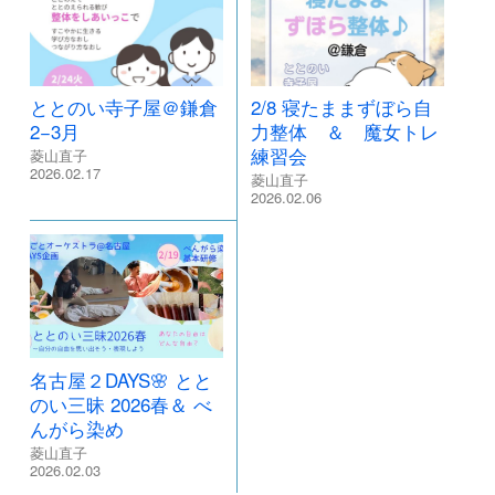
ととのい寺子屋＠鎌倉
2/8 寝たままずぼら自
2−3月
力整体 ＆ 魔女トレ
練習会
菱山直子
2026.02.17
菱山直子
2026.02.06
名古屋２DAYS🌸 とと
のい三昧 2026春＆ べ
んがら染め
菱山直子
2026.02.03