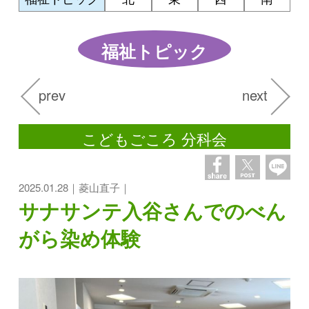
福祉トピック
prev
next
こどもごころ 分科会
2025.01.28｜菱山直子｜
サナサンテ入谷さんでのべん
がら染め体験