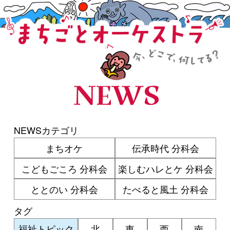
まちごとオーケストラ
NEWS
NEWSカテゴリ
まちオケ
伝承時代 分科会
こどもごころ 分科会
楽しむハレとケ 分科会
ととのい 分科会
たべると風土 分科会
タグ
福祉トピック
北
東
西
南