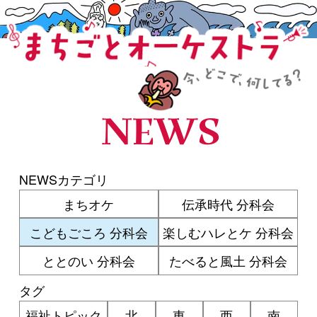
まちごとオーケストラ
NEWS
NEWSカテゴリ
まちオケ
伝承時代 分科会
こどもごころ 分科会
楽しむハレとケ 分科会
ととのい 分科会
たべると風土 分科会
タグ
福祉トピック
北
東
西
南