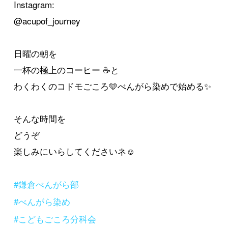
Instagram:
@acupof_journey
日曜の朝を
一杯の極上のコーヒー ☕️と
わくわくのコドモごころ🩵べんがら染めで始める✨
そんな時間を
どうぞ
楽しみにいらしてくださいネ☺️
#鎌倉べんがら部
#べんがら染め
#こどもごころ分科会