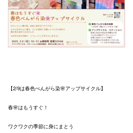
【2/9は春色べんがら染🌸アップサイクル】
春🌸はもうすぐ！
ワクワクの季節に身にまとう