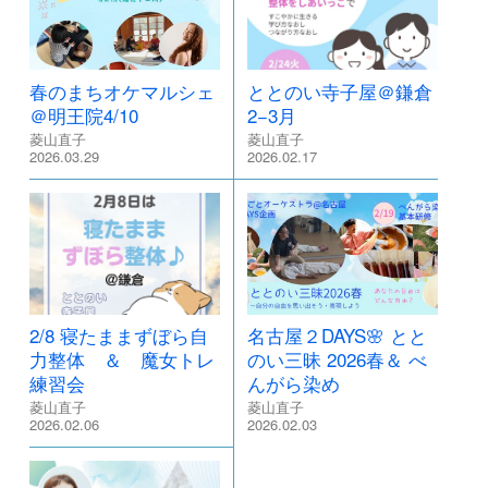
春のまちオケマルシェ
ととのい寺子屋＠鎌倉
＠明王院4/10
2−3月
菱山直子
菱山直子
2026.03.29
2026.02.17
2/8 寝たままずぼら自
名古屋２DAYS🌸 とと
力整体 ＆ 魔女トレ
のい三昧 2026春＆ べ
練習会
んがら染め
菱山直子
菱山直子
2026.02.06
2026.02.03