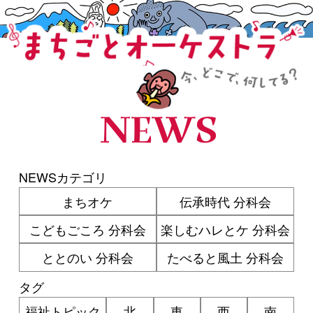
まちごとオーケストラ
NEWS
NEWSカテゴリ
まちオケ
伝承時代 分科会
こどもごころ 分科会
楽しむハレとケ 分科会
ととのい 分科会
たべると風土 分科会
タグ
福祉トピック
北
東
西
南