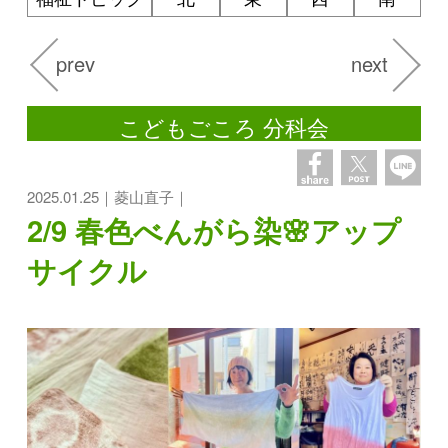
prev
next
こどもごころ 分科会
2025.01.25｜菱山直子｜
2/9 春色べんがら染🌸アップ
サイクル