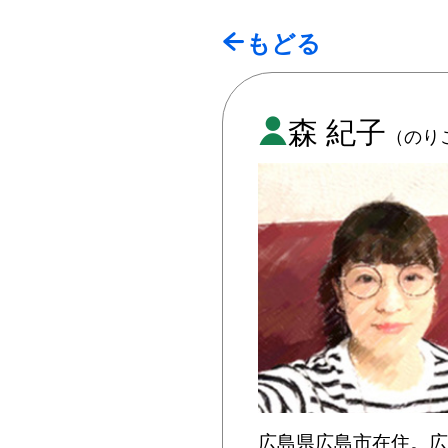
もどる
森 紀子
（のり
広島県広島市在住。広