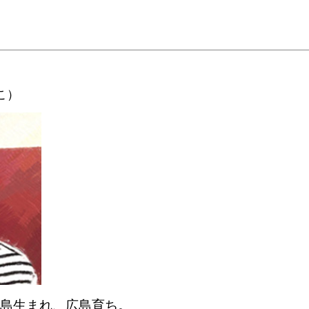
こ）
島生まれ、広島育ち。